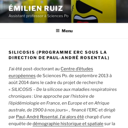
Aller
ÉMILIEN RUIZ
au
Assistant professor à Sciences Po
contenu
principal
Menu
SILICOSIS (PROGRAMME ERC SOUS LA
DIRECTION DE PAUL-ANDRÉ ROSENTAL)
J’ai été post-doctorant au
Centre d’études
européennes
de Sciences Po. de septembre 2013 à
août 2014 dans le cadre du projet de recherche
«
SILICOSIS – De la silicose aux maladies respiratoires
chroniques : Une approche par l’histoire de
l’épidémiologie en France, en Europe et en Afrique
australe, de 1900 à nos jours
« , financé l’ERC et dirigé
par
Paul-André Rosental. J’ai alors été
chargé d’une
enquête de
démographie historique et spatiale
sur la