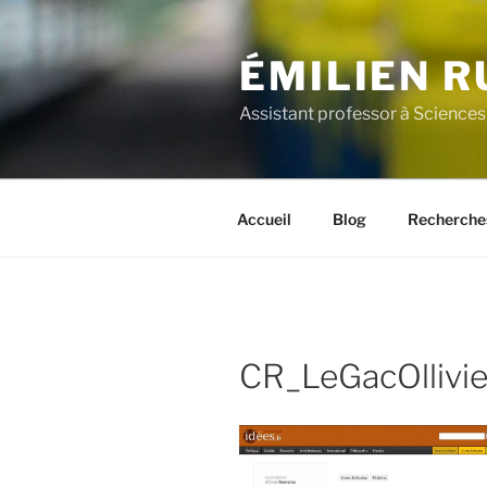
Aller
au
ÉMILIEN R
contenu
principal
Assistant professor à Sciences
Accueil
Blog
Recherche
CR_LeGacOllivie