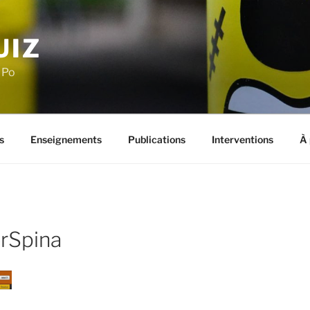
UIZ
 Po
s
Enseignements
Publications
Interventions
À 
rSpina