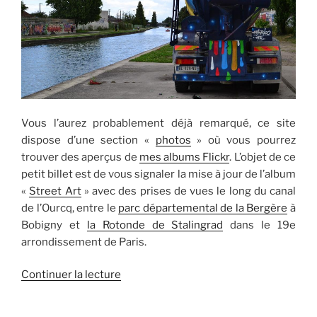
Vous l’aurez probablement déjà remarqué, ce site
dispose d’une section «
photos
» où vous pourrez
trouver des aperçus de
mes albums Flickr
. L’objet de ce
petit billet est de vous signaler la mise à jour de l’album
«
Street Art
» avec des prises de vues le long du canal
de l’Ourcq, entre le
parc départemental de la Bergère
à
Bobigny et
la Rotonde de Stalingrad
dans le 19e
arrondissement de Paris.
de
Continuer la lecture
« ‘De
l’art