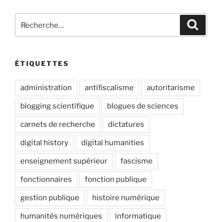
à
l’Ourcq’
Recherche
Recher
:
pour
canal
:
#StreetArt
ÉTIQUETTES
entre
Bobigny
administration
antifiscalisme
autoritarisme
et
Stalingrad »
blogging scientifique
blogues de sciences
carnets de recherche
dictatures
digital history
digital humanities
enseignement supérieur
fascisme
fonctionnaires
fonction publique
gestion publique
histoire numérique
humanités numériques
informatique