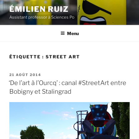
Aller
ÉMILIEN RUIZ
au
Assistant professor à Sciences Po
contenu
principal
Menu
ÉTIQUETTE :
STREET ART
PUBLIÉ
21 AOÛT 2014
LE
‘De l’art à l’Ourcq’ : canal #StreetArt entre
Bobigny et Stalingrad