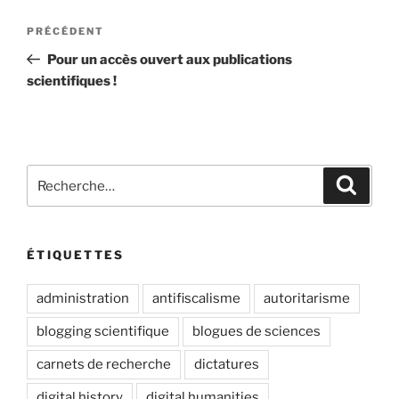
Navigation
Article
PRÉCÉDENT
de
précédent
Pour un accès ouvert aux publications
l’article
scientifiques !
Recherche
Recher
pour
:
ÉTIQUETTES
administration
antifiscalisme
autoritarisme
blogging scientifique
blogues de sciences
carnets de recherche
dictatures
digital history
digital humanities