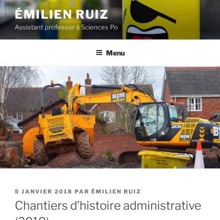
Aller
ÉMILIEN RUIZ
au
Assistant professor à Sciences Po
contenu
principal
Menu
PUBLIÉ
5 JANVIER 2018
PAR
ÉMILIEN RUIZ
LE
Chantiers d’histoire administrative