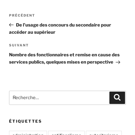
Navigation
Article
PRÉCÉDENT
de
précédent
De l’usage des concours du secondaire pour
l’article
accéder au supérieur
Article
SUIVANT
suivant
Nombre des fonctionnaires et remise en cause des
services publics, quelques mises en perspective
Recherche
Recher
pour
:
ÉTIQUETTES