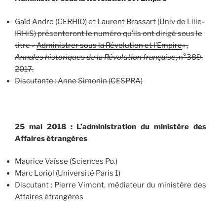
Gaïd Andro (CERHIO) et Laurent Brassart (Univ de Lille-
IRHiS) présenteront le numéro qu’ils ont dirigé sous le
titre «
Administrer sous la Révolution et l’Empire
« ,
Annales historiques de la Révolution française
, n°389,
2017.
Discutante : Anne Simonin (CESPRA)
25 mai 2018 : L’administration du ministère des
Affaires étrangères
Maurice Vaïsse (Sciences Po.)
Marc Loriol (Université Paris 1)
Discutant : Pierre Vimont, médiateur du ministère des
Affaires étrangères