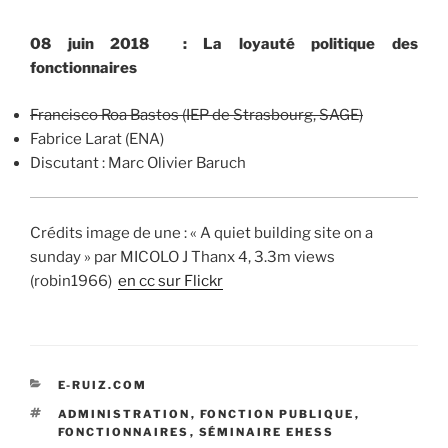
08 juin 2018 : La loyauté politique des
fonctionnaires
Francisco Roa Bastos (IEP de Strasbourg, SAGE)
Fabrice Larat (ENA)
Discutant : Marc Olivier Baruch
Crédits image de une : « A quiet building site on a
sunday » par MICOLO J Thanx 4, 3.3m views
(robin1966)
en cc sur Flickr
CATÉGORIES
E-RUIZ.COM
ÉTIQUETTES
ADMINISTRATION
,
FONCTION PUBLIQUE
,
FONCTIONNAIRES
,
SÉMINAIRE EHESS