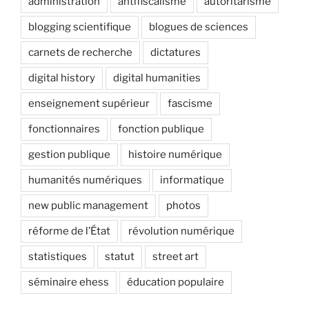
administration
antifiscalisme
autoritarisme
blogging scientifique
blogues de sciences
carnets de recherche
dictatures
digital history
digital humanities
enseignement supérieur
fascisme
fonctionnaires
fonction publique
gestion publique
histoire numérique
humanités numériques
informatique
new public management
photos
réforme de l’État
révolution numérique
statistiques
statut
street art
séminaire ehess
éducation populaire