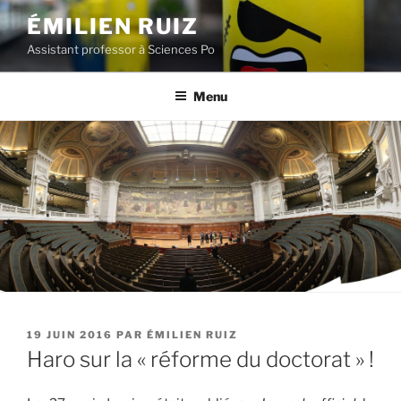
Aller
ÉMILIEN RUIZ
au
Assistant professor à Sciences Po
contenu
principal
Menu
PUBLIÉ
19 JUIN 2016
PAR
ÉMILIEN RUIZ
LE
Haro sur la « réforme du doctorat » !